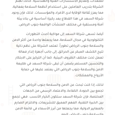
للمعدات، وتقديم الاستشارات الفنية والهندسية. كذلك تهتم
الشركة بتدريب العاملين على استخدام أنظمة السلامة بفعالية،
مما يعزز ثقافة الوقاية لدى الأفراد والمؤسسات. لذلك فإن وجود
شركة السعد في هذا القطاع يعد ركيزة أساسية في بناء بيئة
آمنة ومستقرة في مختلف المنشآت الواقعة جنوب الرياض.
أيضا، تسعى شركة السعد إلى مواكبة أحدث التطورات
التكنولوجية في مجال السلامة، مما يجعلها واحدة من أكثر الامن
والسلامة جنوب الرياض تطوراً. تعتمد الشركة على نظم ذكية
تتيح الكشف المبكر عن الحرائق، إلى جانب أجهزة إنذار فعالة
تعمل تحت مختلف الظروف البيئية. كما أن التركيز على الابتكار
والتحسين المستمر يضمن أن تبقى شركة السعد في طليعة
الامن والسلامة جنوب الرياض التي يعتمد عليها في حماية
الأرواح والممتلكات.
لذلك، إذا كنت تبحث عن الامن والسلامة جنوب الرياض التي
تجمع بين الجودة، الكفاءة، والاعتماد الرسمي من الجهات
المختصة، فإن شركة السعد ستكون الخيار الأنسب. فهي تجمع
بين الخبرة التقنية، الفهم العميق للتشريعات، والالتزام الصارم
بالمعايير الدولية، مما يجعلها من أبرز الأسماء في قائمة الامن
والسلامة جنوب الرياض اليوم.