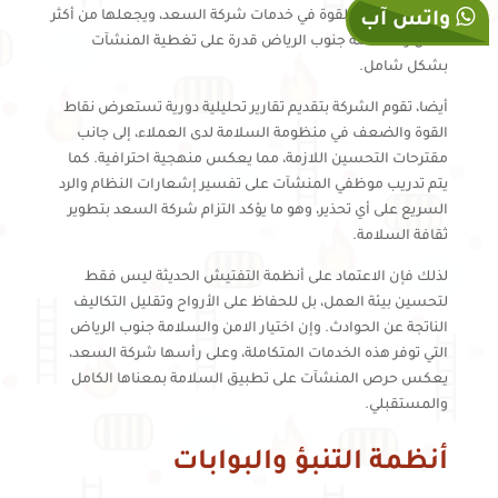
يُعد أحد عوامل القوة في خدمات شركة السعد، ويجعلها من أكثر
واتس آب
الامن والسلامة جنوب الرياض قدرة على تغطية المنشآت
بشكل شامل.
أيضا، تقوم الشركة بتقديم تقارير تحليلية دورية تستعرض نقاط
القوة والضعف في منظومة السلامة لدى العملاء، إلى جانب
مقترحات التحسين اللازمة، مما يعكس منهجية احترافية. كما
يتم تدريب موظفي المنشآت على تفسير إشعارات النظام والرد
السريع على أي تحذير، وهو ما يؤكد التزام شركة السعد بتطوير
ثقافة السلامة.
لذلك فإن الاعتماد على أنظمة التفتيش الحديثة ليس فقط
لتحسين بيئة العمل، بل للحفاظ على الأرواح وتقليل التكاليف
الناتجة عن الحوادث. وإن اختيار الامن والسلامة جنوب الرياض
التي توفر هذه الخدمات المتكاملة، وعلى رأسها شركة السعد،
يعكس حرص المنشآت على تطبيق السلامة بمعناها الكامل
والمستقبلي.
أنظمة التنبؤ والبوابات