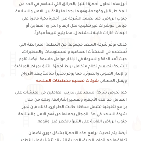
أبرز هذه الحلول أجهزة التنبؤ بالحرائق التي تساهم في الحد من
المخاطر قبل وقوعها، وهو ما يجعلها رائدة بين الامن والسلامة
جنوب الرياض. كما تعتمد الشركة على أجهزة ذكية قادرة على
قياس مؤشرات غير تقليدية مثل ارتفاع الحرارة المفاجئ أو
انبعاث غازات قابلة للاشتعال، مما يتيح تنبيهاً مبكراً.
كذلك توفّر شركة السعد مجموعة من الأنظمة المترابطة التي
تُستخدم في المنشآت الصناعية والمستودعات والمختبرات،
حيث تُعد الدقة والسرعة في الإنذار عوامل حاسمة. أيضا، تقوم
الشركة بتصميم نظام متكامل يربط أجهزة التنبؤ بمراكز المراقبة
والإنذار الصوتي والضوئي، مما يوفر تحذيراً شاملاً ينقذ الأرواح
ويقلل الخسائر.
شركات تصميم مخططات السلامة
كما تحرص شركة السعد على تدريب العاملين في المنشآت على
التعامل مع هذه الأجهزة وتفسير إشاراتها، وذلك من خلال
برامج تثقيفية تشمل محاكاة حالات الطوارئ. لذلك فإن تميز
شركة السعد في هذا المجال يجعلها من أهم الامن والسلامة
جنوب الرياض القادرة على التنبؤ بالخطر قبل وقوعه.
أيضا، يتم تحديث برامج هذه الأجهزة بشكل دوري لضمان
توافقها مع أنماط الحريق الجديدة التي قد تنشأ بفعل التطور