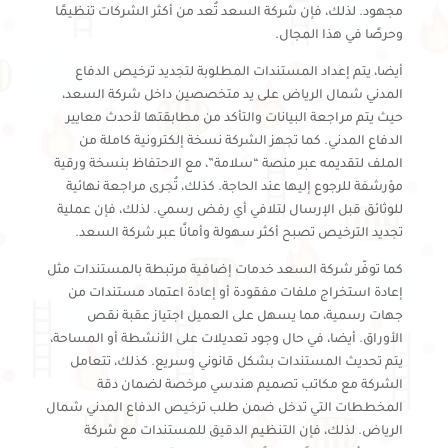
مجهود. لذلك، فإن شركة السعد تُعد من أكثر الشركات تنظيمًا
وحرصًا في هذا المجال.
أيضا، يتم إعداد المستندات المطلوبة لتجديد ترخيص الدفاع
المدني شمال الرياض على يد متخصصين داخل شركة السعد،
حيث يتم مراجعة البيانات والتأكد من مطابقتها لأحدث معايير
الدفاع المدني. كما تجهز الشركة نسخة إلكترونية كاملة من
الملف لتقديمه عبر منصة “سلامة”، مع الاحتفاظ بنسخة ورقية
مؤرشفة للرجوع إليها عند الحاجة. كذلك، تُجرى مراجعة نهائية
للوثائق قبل الإرسال لتلافي أي رفض رسمي. لذلك، فإن عملية
تجديد الترخيص تصبح أكثر سهولة وأمانًا عبر شركة السعد.
كما توفّر شركة السعد خدمات إضافية مرتبطة بالمستندات مثل
إعادة استخراج ملفات مفقودة أو إعادة اعتماد مستندات من
جهات رسمية، مما يسهل على العميل اجتياز عقبة نقص
الأوراق. أيضا، في حال وجود تعديلات على الأنشطة أو المساحة،
يتم تحديث المستندات بشكل قانوني وسريع. كذلك، تتعامل
الشركة مع مكاتب تصميم هندسي مرخصة لضمان دقة
المخططات التي تدخل ضمن طلب ترخيص الدفاع المدني شمال
الرياض. لذلك، فإن التنظيم الدقيق للمستندات مع شركة