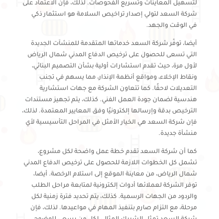
لتسهيل المعاينات وتسريع الفحوصات. لذلك، فإن الاعتماد على
شركة السعد لتولي إصدار تراخيص السلامة هو استثمار ذكي
في الوقت والجهد.
أيضا، توفّر شركة السعد خدماتها المتقدمة للمنشآت الجديدة
التي تسعى للحصول على ترخيص الدفاع المدني شمال الرياض
لأول مرة، حيث تقدم استشارات أولية بشأن التصميم البنائي،
ونقاط الإخلاء، ومواقع أنظمة الإنذار، مما يسهم في تجنب
التعديلات لاحقًا. كما تتعاون الشركة مع جهات استشارية
هندسية لضمان جودة العمل الفني. كذلك، يتم تجهيز مستندات
الترخيص بدقة وإرسالها إلكترونيًا وفق المعايير المعتمدة. لذلك،
فإن شركة السعد هي الخيار الأمثل في المراحل التأسيسية لأي
منشأة جديدة.
كما أن شركة السعد تقدم خطة عمل واضحة لكل مشروع،
تشمل كل الخطوات اللازمة للحصول على ترخيص الدفاع المدني
شمال الرياض، من معاينة الموقع إلى استلام الرخصة. أيضا،
توفر الشركة لعملائها أدوات إلكترونية لمتابعة مراحل الطلب
والردود من الجهات الرسمية. كذلك، يتم تحديد فترة زمنية لكل
مرحلة، مع التزام صارم بتنفيذ المهام في مواعيدها. لذلك، فإن