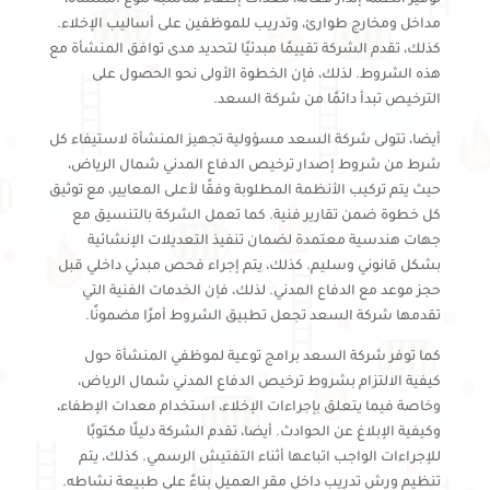
مداخل ومخارج طوارئ، وتدريب للموظفين على أساليب الإخلاء.
كذلك، تقدم الشركة تقييمًا مبدئيًا لتحديد مدى توافق المنشأة مع
هذه الشروط. لذلك، فإن الخطوة الأولى نحو الحصول على
الترخيص تبدأ دائمًا من شركة السعد.
أيضا، تتولى شركة السعد مسؤولية تجهيز المنشأة لاستيفاء كل
شرط من شروط إصدار ترخيص الدفاع المدني شمال الرياض،
حيث يتم تركيب الأنظمة المطلوبة وفقًا لأعلى المعايير، مع توثيق
كل خطوة ضمن تقارير فنية. كما تعمل الشركة بالتنسيق مع
جهات هندسية معتمدة لضمان تنفيذ التعديلات الإنشائية
بشكل قانوني وسليم. كذلك، يتم إجراء فحص مبدئي داخلي قبل
حجز موعد مع الدفاع المدني. لذلك، فإن الخدمات الفنية التي
تقدمها شركة السعد تجعل تطبيق الشروط أمرًا مضمونًا.
كما توفر شركة السعد برامج توعية لموظفي المنشأة حول
كيفية الالتزام بشروط ترخيص الدفاع المدني شمال الرياض،
وخاصة فيما يتعلق بإجراءات الإخلاء، استخدام معدات الإطفاء،
وكيفية الإبلاغ عن الحوادث. أيضا، تقدم الشركة دليلًا مكتوبًا
للإجراءات الواجب اتباعها أثناء التفتيش الرسمي. كذلك، يتم
تنظيم ورش تدريب داخل مقر العميل بناءً على طبيعة نشاطه.