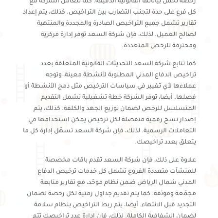
رخصة تحمل بياناتها القانونية الدقيقة. كما تتعامل الشركة مع
كل فرع على حدة لتجنب التضارب بين التراخيص. كذلك، يتم إعداد
تقارير تشمل جميع التراخيص الصادرة والمجددة والمنتهية
لصالح العميل. لذلك، فإن شركة السعد توفر إدارة مركزية
ومحترفة للرخص المتعددة.
كما تتابع شركة السعد التحديثات القانونية المتعلقة بعدد
تراخيص الدفاع المدني المطلوبة لأنشطة معينة، وتوجه
عملاءها لأي تغيير في سياسات الترخيص مثل دمج الأنشطة أو
فصلها. أيضا، توفر الشركة خطة تشغيلية تشمل التقديم
المتسلسل للرخص لضمان توزيع الجهد والكلفة. كذلك، يتم
إصدار نسخ رقمية منفصلة لكل ترخيص يمكن استخدامها في
التعاملات الرسمية. لذلك، فإن شركة السعد تسهّل إدارة كل ما
يتعلق بعدد تراخيصك.
علاوة على ذلك، فإن شركة السعد تقدم باقات مخصصة
للمنشآت متعددة الفروع تشمل كل خدمات ترخيص الدفاع
المدني شمال الرياض ضمن نظام موحّد، مع تقارير متابعة
مجمّعة وموثقة. كما يتم تقديم جداول زمنية لكل رخصة لضمان
التجديد قبل الانتهاء. أيضا، يتم ربط التراخيص بنظام سلامة
لضمان الشفافية الكاملة. لذلك، فإن إدارة عدد تراخيصك تتم