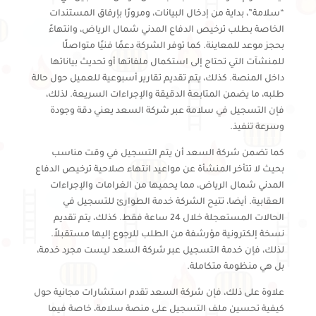
“سلامة”، بداية من إدخال البيانات، ومرورًا بإرفاق المستندات
الخاصة بطلب ترخيص الدفاع المدني شمال الرياض، وانتهاءً
بحجز موعد للمعاينة. كما توفر الشركة دعمًا فنيًا متواصلًا
للمنشآت التي تحتاج إلى استكمال ملفاتها أو تحديث بياناتها
داخل المنصة. كذلك، يتم تقديم تقارير أسبوعية للعميل حول حالة
طلبه، ما يضمن المتابعة الدقيقة والإجراءات السريعة. لذلك،
فإن التسجيل في سلامة عبر شركة السعد يعني دقة وجودة
وسرعة تنفيذ.
كما تضمن شركة السعد أن يتم التسجيل في وقت مناسب
بحيث لا تتأخر المنشأة عن مواعيد انتهاء صلاحية ترخيص الدفاع
المدني شمال الرياض، مما يحميها من الغرامات والإجراءات
العقابية. أيضا، تتيح الشركة خدمة الطوارئ للتسجيل في
الحالات المستعجلة خلال 24 ساعة فقط. كذلك، يتم تقديم
نسخة إلكترونية مؤرشفة من الطلب للرجوع إليها مستقبلاً.
لذلك، فإن خدمة التسجيل عبر شركة السعد ليست مجرد خدمة،
بل هي منظومة متكاملة.
علاوة على ذلك، فإن شركة السعد تقدم استشارات مجانية حول
كيفية تحسين ملف التسجيل على منصة سلامة، خاصة فيما