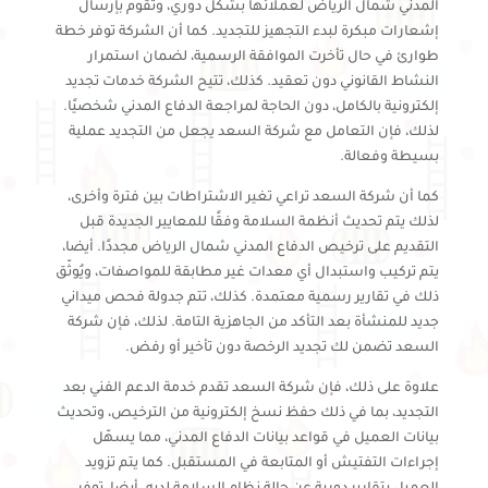
المدني شمال الرياض لعملائها بشكل دوري، وتقوم بإرسال
إشعارات مبكرة لبدء التجهيز للتجديد. كما أن الشركة توفر خطة
طوارئ في حال تأخرت الموافقة الرسمية، لضمان استمرار
النشاط القانوني دون تعقيد. كذلك، تتيح الشركة خدمات تجديد
إلكترونية بالكامل، دون الحاجة لمراجعة الدفاع المدني شخصيًا.
لذلك، فإن التعامل مع شركة السعد يجعل من التجديد عملية
بسيطة وفعالة.
كما أن شركة السعد تراعي تغير الاشتراطات بين فترة وأخرى،
لذلك يتم تحديث أنظمة السلامة وفقًا للمعايير الجديدة قبل
التقديم على ترخيص الدفاع المدني شمال الرياض مجددًا. أيضا،
يتم تركيب واستبدال أي معدات غير مطابقة للمواصفات، ويُوثّق
ذلك في تقارير رسمية معتمدة. كذلك، تتم جدولة فحص ميداني
جديد للمنشأة بعد التأكد من الجاهزية التامة. لذلك، فإن شركة
السعد تضمن لك تجديد الرخصة دون تأخير أو رفض.
علاوة على ذلك، فإن شركة السعد تقدم خدمة الدعم الفني بعد
التجديد، بما في ذلك حفظ نسخ إلكترونية من الترخيص، وتحديث
بيانات العميل في قواعد بيانات الدفاع المدني، مما يسهّل
إجراءات التفتيش أو المتابعة في المستقبل. كما يتم تزويد