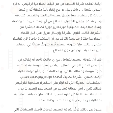
أيضا، تعتمد شركة السعد في مراقبتها لصلاحية ترخيص الدفاع
المدني شمال الرياض على برامج إلكترونية دقيقة تُدرج فيها
بيانات كل منشأة، مما يجعل عملية المتابعة والتجديد أكثر دقة
وسرعة. كما يمكن للعميل الاطلاع في أي وقت على حالة رخصته
ومدة صلاحيتها المتبقية عبر تقارير دورية تصله مباشرة من
الشركة. كذلك، تقوم الشركة بإرسال فريق فني قبل انتهاء
الصلاحية بفترة مناسبة للتأكد من أن المنشأة جاهزة لأي تفتيش
مفاجئ. لذلك، فإن شركة السعد تُعد شريكًا فعّالًا في الحفاظ
على صلاحية الترخيص دون انقطاع.
كما أن شركة السعد تتعامل مع أي حالات تأخير أو إيقاف في
ترخيص الدفاع المدني شمال الرياض بسرعة ومهنية، إذ تقدم
حلولًا مؤقتة وفعّالة لتلافي أي مخالفة قانونية أو غرامة مالية.
أيضا، تضمن الشركة تحديث أنظمة الإنذار والإطفاء حسب
المتطلبات الحديثة التي قد تؤثر على استمرار صلاحية الترخيص.
كذلك، تتيح برامج صيانة تساعد في تمديد عمر المعدات دون
الحاجة لاستبدالها كل فترة قصيرة. لذلك، فإن صيانة الصلاحية
بفعالية جزء لا يتجزأ من خدمات شركة السعد.
علاوة على ذلك، توفّر شركة السعد خدمات تأهيل المنشآت التي