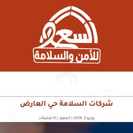
شركات السلامة حي العارض
يونيو 3, 2026
|
العقود
|
0 تعليقات