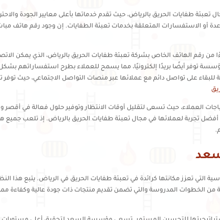
عبئة طفايات الحريق بالرياض، حيث تقدم خدماتها بأعلى معايير الجودة والاحترا
ة أو الاستفسارات المتعلقة بخدمات تعبئة الطفايات. إن وجود رقم هاتف مباش
ا من رقم الهاتف الخاص بشركة تعبئة طفايات الحريق بالرياض، الذي يمكن الات
لمؤسسة توفر أيضًا بريدًا إلكترونيًا، مما يسمح للعملاء بطرح استفساراتهم بشك
قاء على تواصل دائم مع عملائها عبر منصات التواصل الاجتماعي، حيث توفر تحدي
ريق
اجات العملاء، حيث تسعى لتقليل أوقات الانتظار وتوفير حلول فعالة في أقصر 
ضل تجربة لعملائها في مجال تعبئة طفايات الحريق بالرياض. إذ تلعب جميع هذه ا
.
سعد
 التي تعزز مكانتها كرائدة في تعبئة طفايات الحريق في الرياض. يتبع هذا النظ
من الخطوات المدروسة والتي تضمن تقديم منتجات ذات جودة عالية وكفاءة ممتاز
ن استراتيجيتها للتحسين المستمر. تسعى مؤسسة السعد لتحقيق أعلى مستويات ال