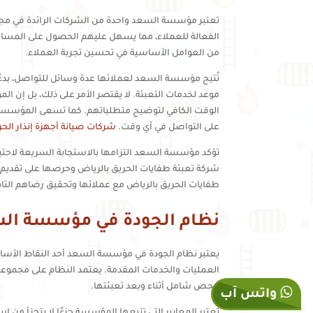
تعتبر مؤسسة السعد واحدة من الشركات الرائدة في مجال ت
الفعالة للعملاء، مما يسهل عليهم الحصول على المساعد
من العوامل الأساسية في تحسين تجربة العملاء.
تُتيح مؤسسة السعد لعملائها عدة وسائل للتواصل، بدءً
موعد لخدمات التعبئة. لا يقتصر الأمر على ذلك، بل إن ا
الوقت الكافي لتوضيح متطلباتهم. كما تسعى المؤسسة للب
على التواصل في أي وقت.
شركات صيانة أجهزة إنذار الح
تؤكد مؤسسة السعد التزامها بالاستجابة السريعة لاحتي
شركة تعبئة طفايات الحريق بالرياض وحرصها على تقديم أف
طفايات الحريق بالرياض مع عملائها وتحقيق رضاهم التام
نظام الجودة في مؤسسة ال
يعتبر نظام الجودة في مؤسسة السعد أحد النقاط الأساسية
العمليات والخدمات المقدمة. يعتمد النظام على مجموعة 
فحص شامل أثناء وبعد تعبئتها.
واتس آب
تعتبر المعايير التي تتبعها المؤسسة جزءًا لا يتجزأ م