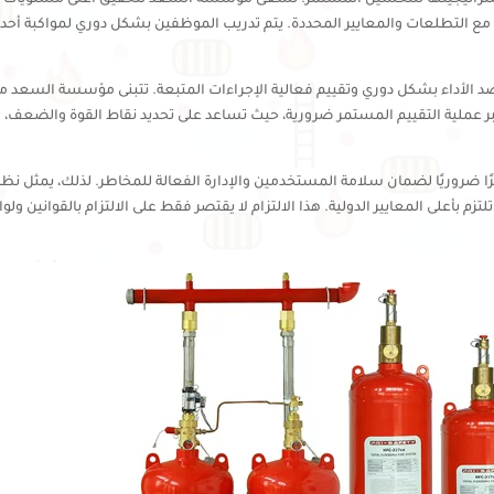
مع التطلعات والمعايير المحددة. يتم تدريب الموظفين بشكل دوري لمواكبة أح
د الأداء بشكل دوري وتقييم فعالية الإجراءات المتبعة. تتبنى مؤسسة السعد مبد
تبر عملية التقييم المستمر ضرورية، حيث تساعد على تحديد نقاط القوة والضعف، 
أمرًا ضروريًا لضمان سلامة المستخدمين والإدارة الفعالة للمخاطر. لذلك، يمثل ن
بأعلى المعايير الدولية. هذا الالتزام لا يقتصر فقط على الالتزام بالقوانين ولوائ