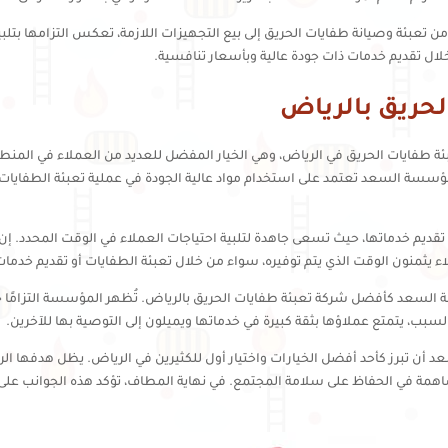
 تعبئة وصيانة طفايات الحريق إلى بيع التجهيزات اللازمة، تعكس التزامها بتلبي
لال تقديم خدمات ذات جودة عالية وبأسعار تنافسية.
حريق بالرياض
ة طفايات الحريق في الرياض، وهي الخيار المفضل للعديد من العملاء في المنط
ؤسسة السعد تعتمد على استخدام مواد عالية الجودة في عملية تعبئة الطفايات، 
يم خدماتها، حيث تسعى جاهدة لتلبية احتياجات العملاء في الوقت المحدد. إن الس
 يثمنون الوقت الذي يتم توفيره، سواء من خلال تعبئة الطفايات أو تقديم خدمات 
ة السعد كأفضل شركة تعبئة طفايات الحريق بالرياض. تُظهر المؤسسة التزامًا ح
لسبب، يتمتع عملاؤها بثقة كبيرة في خدماتها ويميلون إلى التوصية بها للآخرين.
 تبرز كأحد أفضل الخيارات واختيار أول للكثيرين في الرياض. يظل هدفها الرئ
همة في الحفاظ على سلامة المجتمع. في نهاية المطاف، تؤكد هذه الجوانب على م