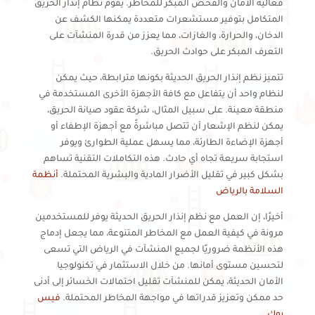
فعالية الأمان والفحص المبكر للمخاطر. يقوم نظام إنذار الحريق
المتكامل بتوفير مستشعرات متعددة يمكنها الكشف عن
الدخان، والحرارة، والغازات، مما يعزز من قدرة المنشآت على
التعرف المبكر على حوادث الحريق.
تتميز نظم إنذار الحريق الحديثة بكونها مترابطة، حيث يمكن
لنظام واحد أن يتفاعل مع كافة الأجهزة الأخرى المستخدمة في
منطقة معينة. على سبيل المثال، شركة عقود صيانة الحريق،
يمكن لنظم الإشعار أن تتصل مباشرةً مع أجهزة الإطفاء أو
أجهزة الإضاءة الطارئة، مما يسهل عملية الطوارئ ويوفر
استجابة سريعة تجاه أي حادث. هذه التكاملات التقنية تساهم
بشكل كبير في تقليل الأضرار المادية والبشرية المحتملة.
أنظمة
السلامة بالرياض
أخيرًا، إن العمل مع نظم إنذار الحريق الحديثة يوفر للمستخدمين
مرونة في كيفية العمل مع المخاطر المتنوعة، مما يجعل إدماج
هذه الأنظمة ضروريًا لجميع المنشآت في الرياض التي تسعى
لتحسين مستوى أمانها. من خلال الاستثمار في تكنولوجيا
الأمان الحديثة، يمكن للمنشآت تقليل احتمالات الخسائر إلى أدنى
حد ممكن وتعزيز قدراتها في مواجهة المخاطر المحتملة.
فيس