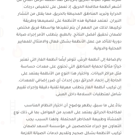
شركة عقود صيانة الحريق بالرياض تعد أنظمة الرش المائي من
أشهر أنظمة مكافحة الحريق، إذ تعمل على تخفيض درجات
الحرارة وتبريد المناطق المحيطة بالحريق، مما يقلل من انتشار
النيران. تعتمد فعالية هذه الأنظمة على تصميمها وطريقة
تركيبها، لذلك من المهم أن يتم تنفيذها بواسطة فريق مختص
لضمان تحقيق أفضل النتائج. بالطبع، يتطلب الأمر إجراء صيانة
دورية للتأكد من عمل الأنظمة بشكل فعال والامتثال للمعايير
المحلية والدولية.
بالإضافة إلى أنظمة الرش، تتوفر أيضًا أنظمة الغاز التي تعتبر
خيارًا مثاليًا لحماية المناطق التي تحتوي على معدات حساسة
مثل مراكز البيانات. واختيار هذا النوع من الأنظمة يعتمد على
الحاجة إلى إخماد الحرائق دون إحداث أي ضرر إضافي للمعدات.
إن تركيب أنظمة الغاز يتطلب معرفة تقنية دقيقة وإجراء تقييم
شامل لمتطلبات السلامة داخل المبنى.
بناءً على ما سبق، يظهر بوضوح أن اختيار النظام المناسب
لمكافحة الحرائق يعتمد على العديد من العوامل، بما في ذلك نوع
المنشأة وطبيعة المخاطر المحتملة. ولهذا السبب، يجب
التعاون مع خبراء متخصصين في مؤسسة السعد لضمان
تركيب الأنظمة بشكل صحيح وتقديم خدمات الصيانة اللازمة